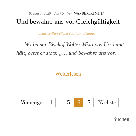
8. Januar 2020
Aus
Von
WANDEREREMITIN
Und bewahre uns vor Gleichgültigkeit
Initiative Darstellung des Herrn Beiträge
Wo immer Bischof Walter Mixa das Hochamt
hält, betet er stets: „… und bewahre uns vor…
Weiterlesen
Seitennummerierung der Beiträge
Vorherige
1
…
5
6
7
Nächste
Suchen nach: